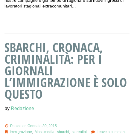
nostre campagne è già tempo di ragionare sui nuovi ingressi di
lavoratori stagionali extracomunitari…
SBARCHI, CRONACA,
CRIMINALITÀ: PER I
GIORNALI
L’IMMIGRAZIONE È SOLO
QUESTO
by
Redazione
Posted on Gennaio 30, 2015
immigrazione
,
Mass media
,
sbarchi
,
stereotipi
Leave a comment