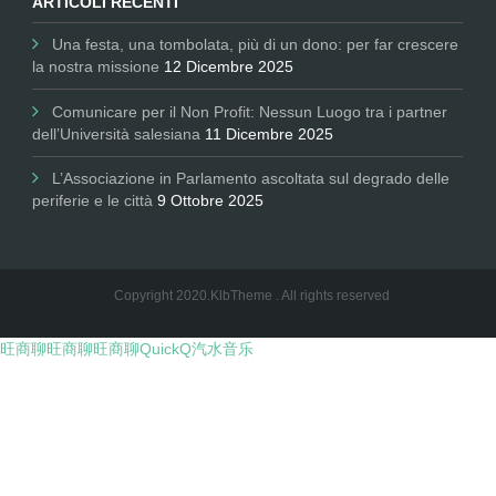
ARTICOLI RECENTI
Una festa, una tombolata, più di un dono: per far crescere
la nostra missione
12 Dicembre 2025
Comunicare per il Non Profit: Nessun Luogo tra i partner
dell’Università salesiana
11 Dicembre 2025
L’Associazione in Parlamento ascoltata sul degrado delle
periferie e le città
9 Ottobre 2025
Copyright 2020.KlbTheme . All rights reserved
旺商聊
旺商聊
旺商聊
QuickQ
汽水音乐