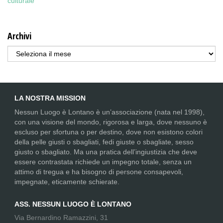
culturale
Archivi
Archivi
LA NOSTRA MISSION
Nessun Luogo è Lontano è un’associazione (nata nel 1998),
con una visione del mondo, rigorosa e larga, dove nessuno è
escluso per sfortuna o per destino, dove non esistono colori
della pelle giusti o sbagliati, fedi giuste o sbagliate, sesso
giusto o sbagliato. Ma una pratica dell’ingiustizia che deve
essere contrastata richiede un impegno totale, senza un
attimo di tregua e ha bisogno di persone consapevoli,
impegnate, eticamente schierate.
ASS. NESSUN LUOGO È LONTANO
Via Bernardino Ramazzini, 31